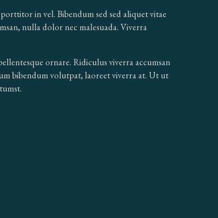
orttitor in vel. Bibendum sed sed aliquet vitae
umsan, nulla dolor nec malesuada. Viverra
pellentesque ornare. Ridiculus viverra accumsan
rdum bibendum volutpat, laoreet viverra at. Ut ut
ctumst.
SIGN UP