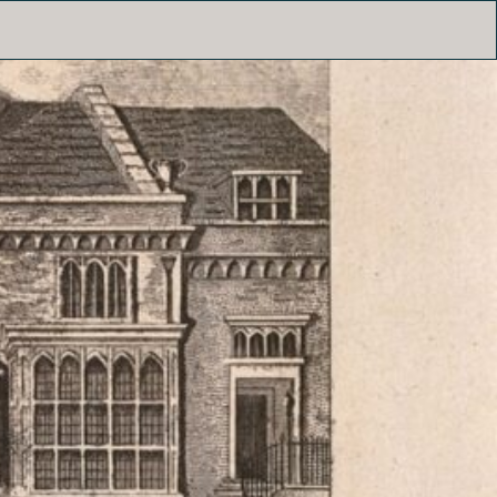
HAZLITT’S
THE ROOKERY
BATTY LANGLEY’S
ALL HOTELS