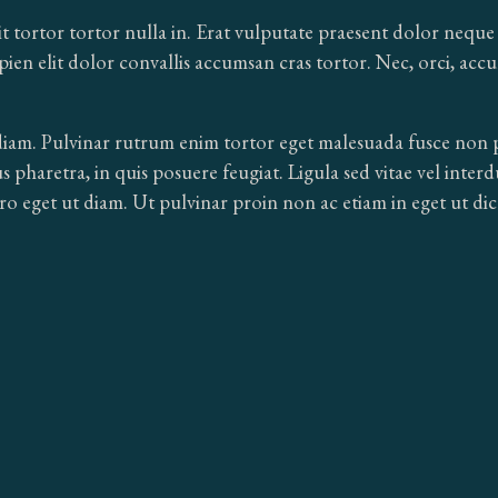
tortor tortor nulla in. Erat vulputate praesent dolor neque p
en elit dolor convallis accumsan cras tortor. Nec, orci, acc
diam. Pulvinar rutrum enim tortor eget malesuada fusce non 
s pharetra, in quis posuere feugiat. Ligula sed vitae vel inte
ro eget ut diam. Ut pulvinar proin non ac etiam in eget ut di
ike to be added to our exclusive