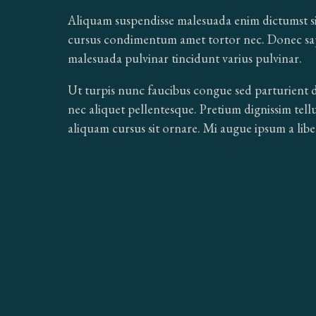
Aliquam suspendisse malesuada enim dictumst sit 
cursus condimentum amet tortor nec. Donec sapi
malesuada pulvinar tincidunt varius pulvinar.
Ut turpis nunc faucibus congue sed parturient 
nec aliquet pellentesque. Pretium dignissim tellu
aliquam cursus sit ornare. Mi augue ipsum a libe
MAY WE WRITE TO YOU?
By signing up, you agree to our
Terms & Conditions
and would l